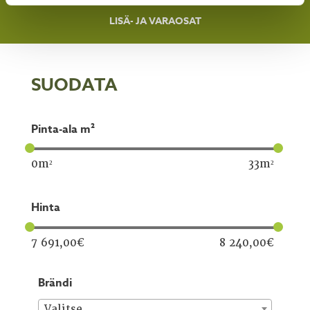
LISÄ- JA VARAOSAT
SUODATA
pinta-ala m²
0
m²
33
m²
hinta
7 691,00
€
8 240,00
€
brändi
Valitse