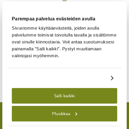
3420
Parempaa palvelua evästeiden avulla
Sivustomme käyttääevästeitä, joiden avulla
palvelumme toimivat toivotulla tavalla ja sisältömme
Lillevilla-piharakennus on paitsi
laadukas, myös helppo ostos.
ovat sinulle kiinnostavia. Voit antaa suostumuksesi
Kotiinkuljetuksen ansiosta
painamalla ”Salli kaikki”. Pystyt muuttamaan
paremman pihan rakentaminen ei
valintojasi myöhemmin.
ole koskaan ollut näin vaivatonta ja
varaosapalvelu puolestaan
varmistaa sen, että
Näytä tiedot
piharakennuksesi pelittää vielä
vuosienkin päästä.
Salli kaikki
MÖKIT
VIERASMAJAT
KESÄKEITTIÖT
SAUNAT
Muokkaa
VARASTOT
PUUCEET
LEIKKI-IKÄISILLE
ALE