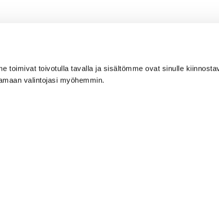
hinta
840,00
€
1 264,00
€
²
toimivat toivotulla tavalla ja sisältömme ovat sinulle kiinnostav
ttamaan valintojasi myöhemmin.