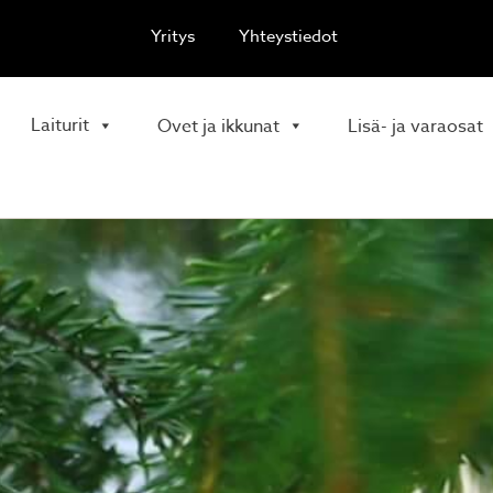
Yritys
Yhteystiedot
Laiturit
Ovet ja ikkunat
Lisä- ja varaosat