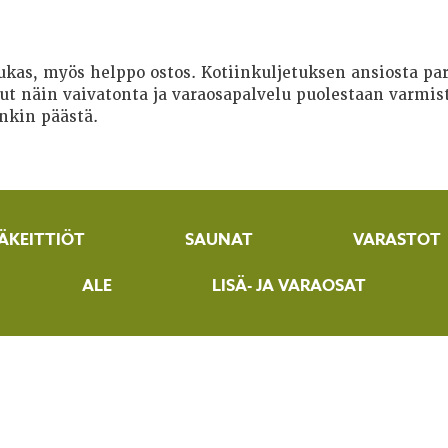
dukas, myös helppo ostos. Kotiinkuljetuksen ansiosta 
t näin vaivatonta ja varaosapalvelu puolestaan varmist
nkin päästä.
ÄKEITTIÖT
SAUNAT
VARASTOT
ALE
LISÄ- JA VARAOSAT