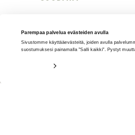
pinta-ala m²
0
m²
33
m
Parempaa palvelua evästeiden avulla
Sivustomme käyttääevästeitä, joiden avulla palvelumme 
suostumuksesi painamalla ”Salli kaikki”. Pystyt muu
Näytä tiedot