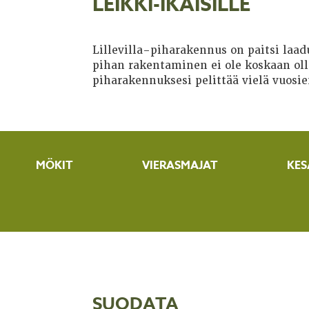
LEIKKI-IKÄISILLE
Lillevilla-piharakennus on paitsi laa
pihan rakentaminen ei ole koskaan ollu
piharakennuksesi pelittää vielä vuosie
MÖKIT
VIERASMAJAT
KES
SUODATA