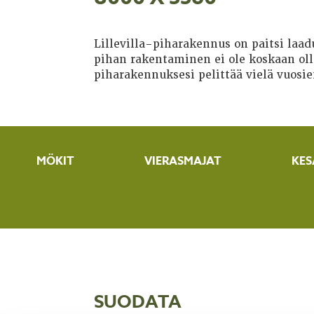
Lillevilla-piharakennus on paitsi laa
pihan rakentaminen ei ole koskaan ollu
piharakennuksesi pelittää vielä vuosie
MÖKIT
VIERASMAJAT
KES
SUODATA