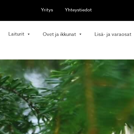
Yritys
Yhteystiedot
Laiturit
Ovet ja ikkunat
Lisä- ja varaosat