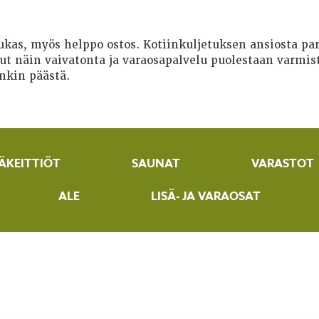
dukas, myös helppo ostos. Kotiinkuljetuksen ansiosta 
t näin vaivatonta ja varaosapalvelu puolestaan varmist
nkin päästä.
ÄKEITTIÖT
SAUNAT
VARASTOT
ALE
LISÄ- JA VARAOSAT