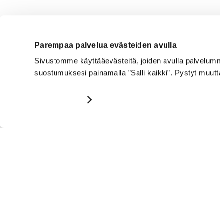
pinta-ala m²
Parempaa palvelua evästeiden avulla
0
m²
33
m
Sivustomme käyttääevästeitä, joiden avulla palvelumme 
suostumuksesi painamalla ”Salli kaikki”. Pystyt muu
Näytä tiedot