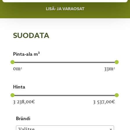
LISÄ- JA VARAOSAT
SUODATA
pinta-ala m²
0
m²
33
m²
hinta
3 238,00
€
3 537,00
€
brändi
Valitse