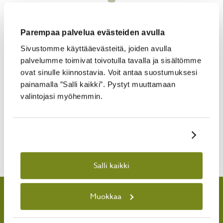
3300 X 2000
Parempaa palvelua evästeiden avulla
Sivustomme käyttääevästeitä, joiden avulla
palvelumme toimivat toivotulla tavalla ja sisältömme
Lillevilla-piharakennus on paitsi
laadukas, myös helppo ostos.
ovat sinulle kiinnostavia. Voit antaa suostumuksesi
Kotiinkuljetuksen ansiosta
painamalla ”Salli kaikki”. Pystyt muuttamaan
paremman pihan rakentaminen ei
valintojasi myöhemmin.
ole koskaan ollut näin vaivatonta ja
varaosapalvelu puolestaan
varmistaa sen, että
Näytä tiedot
piharakennuksesi pelittää vielä
vuosienkin päästä.
Salli kaikki
MÖKIT
VIERASMAJAT
KESÄKEITTIÖT
SAUNAT
Muokkaa
VARASTOT
PUUCEET
LEIKKI-IKÄISILLE
ALE