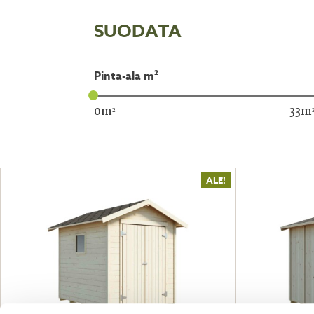
SUODATA
pinta-ala m²
0
m²
33
m
ALE!