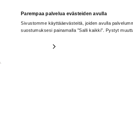
Parempaa palvelua evästeiden avulla
Lillevilla +3 – 4,2 m² / 16 mm
Lillevilla
Sivustomme käyttääevästeitä, joiden avulla palvelumme 
suostumuksesi painamalla ”Salli kaikki”. Pystyt muu
809,00
€
690,00
€
1 090,00
Näytä tiedot
KATSO TUOTE
KATSO 