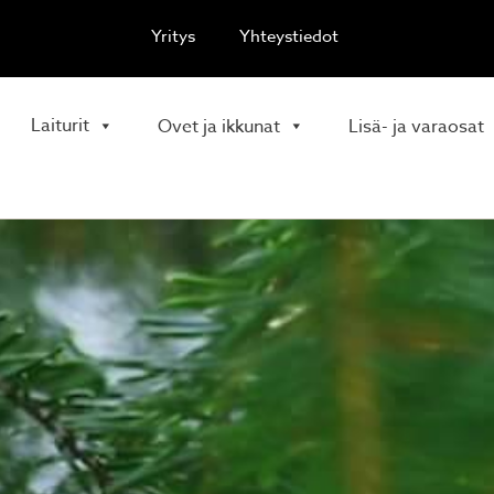
Yritys
Yhteystiedot
Laiturit
Ovet ja ikkunat
Lisä- ja varaosat