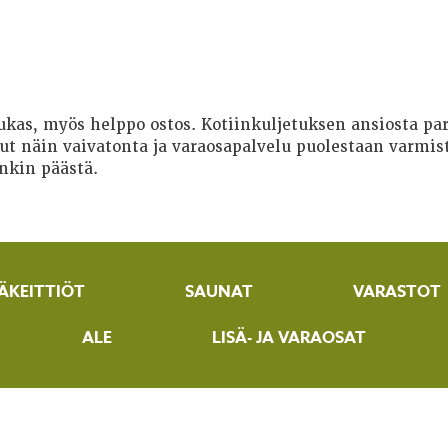
dukas, myös helppo ostos. Kotiinkuljetuksen ansiosta 
t näin vaivatonta ja varaosapalvelu puolestaan varmist
nkin päästä.
ÄKEITTIÖT
SAUNAT
VARASTOT
ALE
LISÄ- JA VARAOSAT