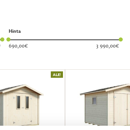
hinta
690,00
€
3 990,00
€
²
ALE!