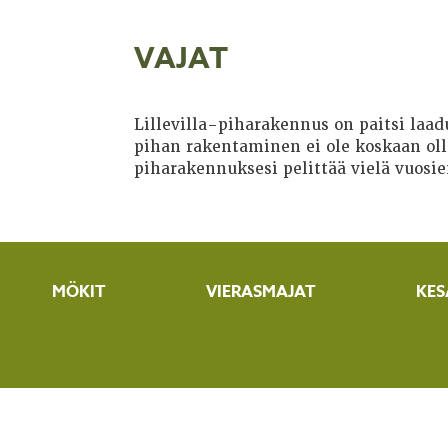
VAJAT
Lillevilla-piharakennus on paitsi laa
pihan rakentaminen ei ole koskaan ollu
piharakennuksesi pelittää vielä vuosie
MÖKIT
VIERASMAJAT
KES