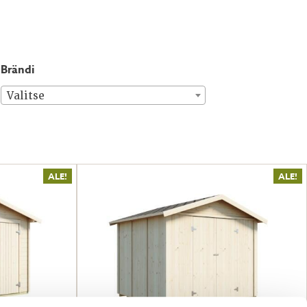
brändi
Valitse
ALE!
ALE!