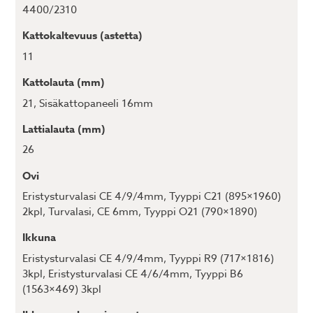
4400/2310
Kattokaltevuus (astetta)
11
Kattolauta (mm)
21
,
Sisäkattopaneeli 16mm
Lattialauta (mm)
26
Ovi
Eristysturvalasi CE 4/9/4mm, Tyyppi C21 (895×1960)
2kpl
,
Turvalasi, CE 6mm, Tyyppi O21 (790×1890)
Ikkuna
Eristysturvalasi CE 4/9/4mm, Tyyppi R9 (717×1816)
3kpl
,
Eristysturvalasi CE 4/6/4mm, Tyyppi B6
(1563×469) 3kpl