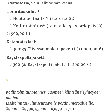
Ei varastossa, vain jälkitoimituksena
Toimituskulut
*
Nouto tehtaalta Ylistarosta 0€
Kotiintoimitus* (toim.aika 5-20 arkipäivää)
(+
596,00
€
)
Katemateriaali
300135 Tiivissaumakatepaketti
(+
1 000,00
€
)
Räystäspeltipaketti
300136 Räystäspeltipaketti
(+
260,00
€
)
*
Kotiintoimitus Manner-Suomeen kiinteän tieyhteyden
päähän.
Lisätoimituskulut seuraaville postinumeroalueille:
89000 – 89999, 93000 – 93999 = 174 €