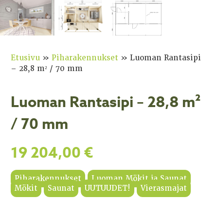
Etusivu
»
Piharakennukset
»
Luoman Rantasipi
– 28,8 m² / 70 mm
Luoman Rantasipi – 28,8 m²
/ 70 mm
19 204,00
€
Piharakennukset
Luoman Mökit ja Saunat
Mökit
Saunat
UUTUUDET!
Vierasmajat