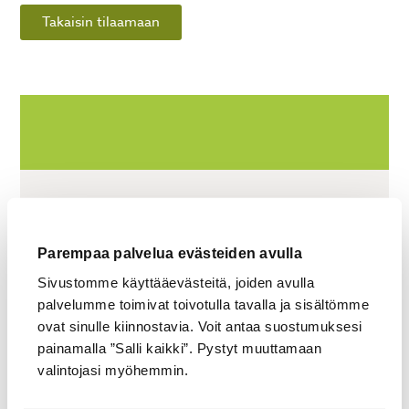
Takaisin tilaamaan
LISÄTIEDOT
Kerrosala (m²)
Parempaa palvelua evästeiden avulla
28,8
Sivustomme käyttääevästeitä, joiden avulla
palvelumme toimivat toivotulla tavalla ja sisältömme
Terassin ala (m²)
ovat sinulle kiinnostavia. Voit antaa suostumuksesi
16
painamalla ”Salli kaikki”. Pystyt muuttamaan
valintojasi myöhemmin.
Pohjan mitat (mm x mm)
8000 x 3600