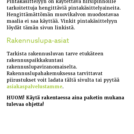
Pintakäsittelyyn on käytettävä hirsipinnoille
tarkoitettuja hengittäviä pintakäsittelyaineita.
Hengittämättömän muovikalvon muodostavaa
maalia ei saa käyttää. Vinkit pintakäsittelyyn
löydät tämän sivun linkistä.
Rakennuslupa-asiat
Tarkista rakennusluvan tarve etukäteen
rakennuspaikkakuntasi
rakennuslupaviranomaiselta.
Rakennuslupahakemuksessa tarvittavat
piirustukset voit ladata tältä sivulta tai pyytää
asiakaspalvelustamme
.
HUOM! Käytä rakentaessa aina paketin mukana
tulevaa ohjetta!