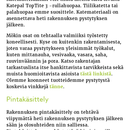
Katepal TopTite 3 -rullahuopaa. Tiilikatetta tai
palahuopaa emme suosittele. Katemateriaali on
asennettava heti rakennuksen pystytyksen
jälkeen.
Mökin osat on tehtaalla valmiiksi työstetty
koneellisesti. Kyse on kuitenkin rakentamisesta,
joten varaa pystytykseen yleisimmät työkalut,
kuten mittanauha, vesivaaka, vasara, saha,
ruuvinväännin ja pora. Katso rakentajan
tarkastuslista itse hankittavista tarvikkeista sekä
muista huomioitavista asioista
tästä linkistä
.
Olemme koonneet tuotteidemme pystytystä
koskevia vinkkejä
tänne
.
Pintakäsittely
Rakennuksen pintakäsittely on tehtävä
viipymättä heti rakennuksen pystytyksen jälkeen
sään ja olosuhteiden niin salliessa.