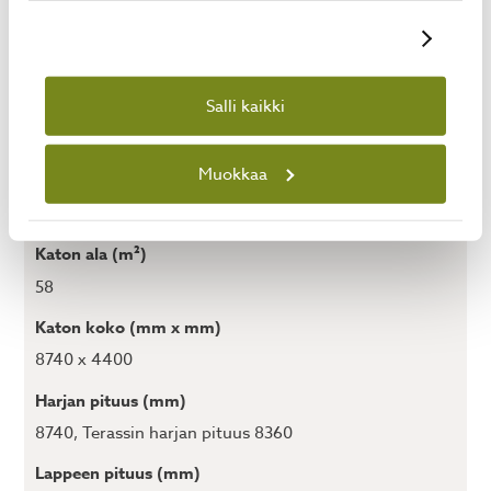
Seinävahvuus (mm)
Näytä tiedot
70
Salli kaikki
Harjakorkeus (mm)
3340
Muokkaa
Sisäkorkeus (mm)
2870/2200
Katon ala (m²)
58
Katon koko (mm x mm)
8740 x 4400
Harjan pituus (mm)
8740, Terassin harjan pituus 8360
Lappeen pituus (mm)