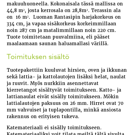
makuuhuoneella. Kokonaisala tässä mallissa on
44,8 m², josta kerrosala on 28,8m². Terassin ala
on 16 m². Luoman Rantasipin harjakorkeus on
334 cm, ja vapaa sisäkorkeus korkeimmillaan
noin 287 cm ja matalimmillaan noin 220 cm.
Tuote toimitetaan puuvalmiina, eli pääset
maalaamaan saunan haluamallasi värillä.
Toimituksen sisältö
Tuotepakettiin kuuluvat hirsien, oven ja ikkunan
sekä lattia- ja kattolautojen lisäksi helat, naulat
ja ruuvit. Myös nurkkiin asennettavat
kierretangot sisältyvät toimitukseen. Katto- ja
lattianaulat eivät sisälly toimitukseen. Mökin
lattialautojen paksuus on 26 mm. Hirret ovat 70
mm vahvuiset ja tuplapontilla, minkä ansiosta
rakennus on erityisen tukeva.
Katemateriaali ei sisälly toimitukseen.
Katemateriaaliksi voit tilata meiltä tältä sivulta