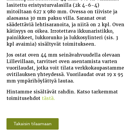
lasitettu eristysturvalasilla (2k 4-6-4)
mitoiltaan 627 x 980 mm. Ovessa on tiiviste ja
alaosassa 30 mm paksu villa. Saranat ovat
säädettäviä lehtisaranoita, ja niitä on 2 kpl. Oven
kätisyys on oikea. Irrotettava ikkunaristikko,
painikkeet, lukkorunko ja lukkosylinteri (sis. 3
kpl avaimia) sisältyvät toimitukseen.
Jos ostat oven 44 mm seinävahvuudella olevaan
Lillevillaan, tarvitset oven asentamista varten
vuorilaudat, jotka voit tilata verkkokaupastamme
ovitilauksen yhteydessä. Vuorilaudat ovat 19 x 95
mm ympärihöylättyä lautaa.
Hintamme sisältävät rahdin. Katso tarkemmat
toimitusehdot
tästä.
Takaisin tilaamaan