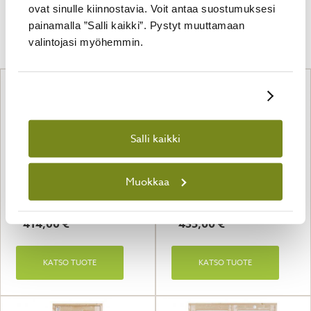
ovat sinulle kiinnostavia. Voit antaa suostumuksesi
painamalla ”Salli kaikki”. Pystyt muuttamaan
Tutustu myös
valintojasi myöhemmin.
Näytä tiedot
Salli kaikki
Muokkaa
Ovi P 150 x 175 cm
Ovi C5 90 x 182 cm
414,00
€
435,00
€
KATSO TUOTE
KATSO TUOTE