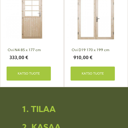
Ovi N4 85 x 177 cm
Ovi D19 170 x 199 cm
333,00
€
910,00
€
KATSO TUOTE
KATSO TUOTE
1. TILAA
2. KASAA