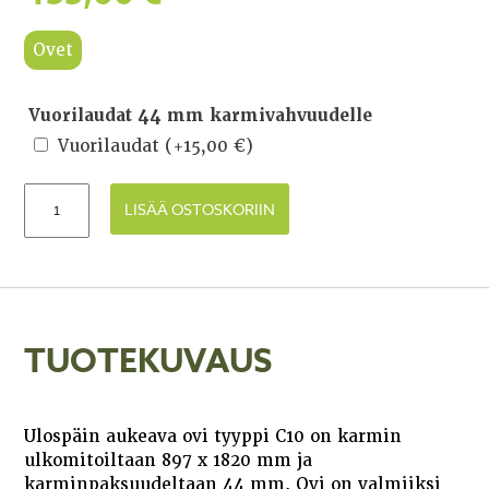
Ovet
Vuorilaudat 44 mm karmivahvuudelle
Vuorilaudat
(+
15,00
€
)
LISÄÄ OSTOSKORIIN
TUOTEKUVAUS
Ulospäin aukeava ovi tyyppi C10 on karmin
ulkomitoiltaan 897 x 1820 mm ja
karminpaksuudeltaan 44 mm. Ovi on valmiiksi