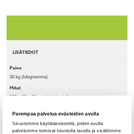
LISÄTIEDOT
Paino
30 kg (kilogramma)
Mitat
205 × 92 × 20 cm (senttimetri)
Tuotetunnus (SKU)
Parempaa palvelua evästeiden avulla
06 850 1775 00
Sivustomme käyttääevästeitä, joiden avulla
palvelumme toimivat toivotulla tavalla ja sisältömme