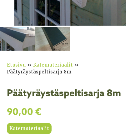
Etusivu
»
Katemateriaalit
»
Päätyräystäspeltisarja 8m
Päätyräystäspeltisarja 8m
90,00
€
Katemateriaalit