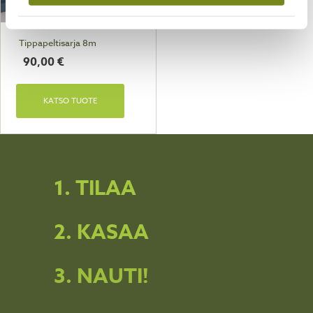
Tippapeltisarja 8m
90,00
€
KATSO TUOTE
1. TILAA
2. KASAA
3. NAUTI!