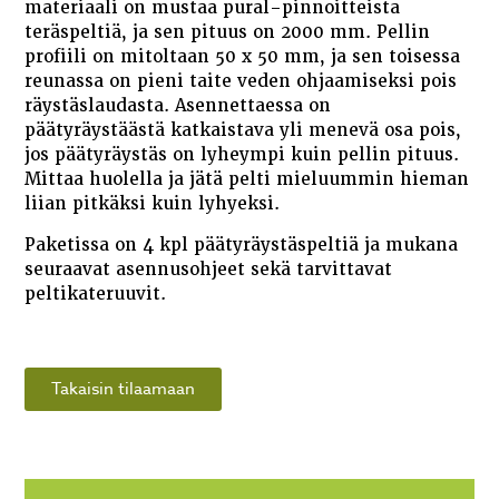
materiaali on mustaa pural-pinnoitteista
teräspeltiä, ja sen pituus on 2000 mm. Pellin
profiili on mitoltaan 50 x 50 mm, ja sen toisessa
reunassa on pieni taite veden ohjaamiseksi pois
räystäslaudasta. Asennettaessa on
päätyräystäästä katkaistava yli menevä osa pois,
jos päätyräystäs on lyheympi kuin pellin pituus.
Mittaa huolella ja jätä pelti mieluummin hieman
liian pitkäksi kuin lyhyeksi.
Paketissa on 4 kpl päätyräystäspeltiä ja mukana
seuraavat asennusohjeet sekä tarvittavat
peltikateruuvit.
Takaisin tilaamaan