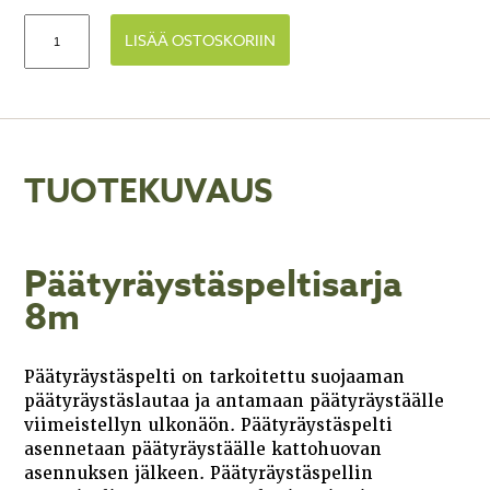
LISÄÄ OSTOSKORIIN
TUOTEKUVAUS
Päätyräystäspeltisarja
8m
Päätyräystäspelti on tarkoitettu suojaaman
päätyräystäslautaa ja antamaan päätyräystäälle
viimeistellyn ulkonäön. Päätyräystäspelti
asennetaan päätyräystäälle kattohuovan
asennuksen jälkeen. Päätyräystäspellin