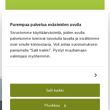
Parempaa palvelua evästeiden avulla
LISÄTIEDOT
Sivustomme käyttääevästeitä, joiden avulla
Tuotetunnus (SKU)
palvelumme toimivat toivotulla tavalla ja sisältömme
8810
ovat sinulle kiinnostavia. Voit antaa suostumuksesi
painamalla ”Salli kaikki”. Pystyt muuttamaan
valintojasi myöhemmin.
Tutustu myös
Näytä tiedot
Salli kaikki
Muokkaa