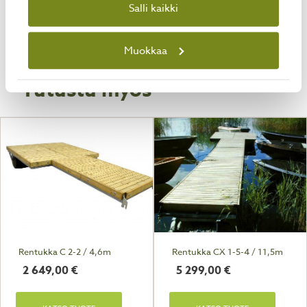
Tuotetunnus (SKU)
Salli kaikki
9010
Muokkaa
Tutustu myös
Rentukka C 2-2 / 4,6m
Rentukka CX 1-5-4 / 11,5m
2 649,00
€
5 299,00
€