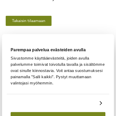
Takaisin tilaamaan
Parempaa palvelua evästeiden avulla
LATAA TÄSTÄ KOKOONPANO-OHJE >
Sivustomme käyttääevästeitä, joiden avulla
palvelumme toimivat toivotulla tavalla ja sisältömme
ovat sinulle kiinnostavia. Voit antaa suostumuksesi
painamalla ”Salli kaikki”. Pystyt muuttamaan
LISÄTIEDOT
valintojasi myöhemmin.
Pituus (cm)
920
Näytä tiedot