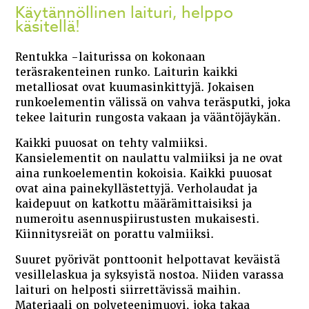
Käytännöllinen laituri, helppo
käsitellä!
Rentukka -laiturissa on kokonaan
teräsrakenteinen runko. Laiturin kaikki
metalliosat ovat kuumasinkittyjä. Jokaisen
runkoelementin välissä on vahva teräsputki, joka
tekee laiturin rungosta vakaan ja vääntöjäykän.
Kaikki puuosat on tehty valmiiksi.
Kansielementit on naulattu valmiiksi ja ne ovat
aina runkoelementin kokoisia. Kaikki puuosat
ovat aina painekyllästettyjä. Verholaudat ja
kaidepuut on katkottu määrämittaisiksi ja
numeroitu asennuspiirustusten mukaisesti.
Kiinnitysreiät on porattu valmiiksi.
Suuret pyörivät ponttoonit helpottavat keväistä
vesillelaskua ja syksyistä nostoa. Niiden varassa
laituri on helposti siirrettävissä maihin.
Materiaali on polyeteenimuovi, joka takaa