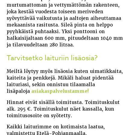
murtumattoman ja vettymättömän rakenteen,
joka kestää vuodesta toiseen meriveden
syövyttävää vaikutusta ja aaltojen aiheuttamaa
mekaanista rasitusta. Sileä pinta on helppo
pyyhkäistä puhtaaksi. Yksi ponttooni on
halkaisijaltaan 600 mm, pituudeltaan 1040 mm
ja tilavuudeltaan 280 litraa.
Tarvitsetko laituriin lisäosia?
Meiltä löytyy myös lisäosia kuten uimatikkaita,
kaiteita ja penkkejä. Mikäli haluat pidentää
laituriasi, sekin onnistuu tilaamalla
lisäpaloja
asiakaspalvelustamme!
Hinnat eivät sisällä toimitusta. Toimituskulut
alk. 295 €. Toimituskulut näet kassalla, kun
toimitusosoite on syötetty.
Kaikki laiturimme on kotimaista laatua,
valmistettu Etelä-Pohjanmaalla.