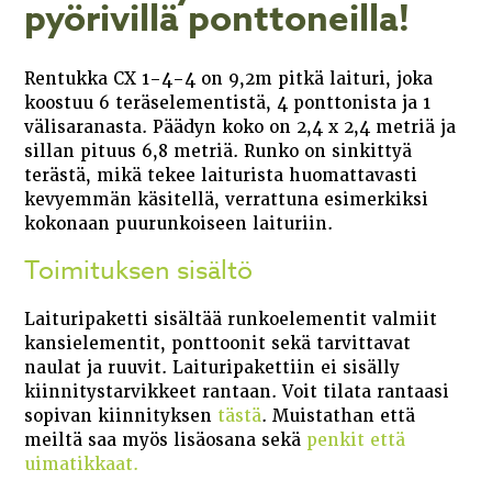
pyörivillä ponttoneilla!
Rentukka CX 1-4-4 on 9,2m pitkä laituri, joka
koostuu 6 teräselementistä, 4 ponttonista ja 1
välisaranasta. Päädyn koko on 2,4 x 2,4 metriä ja
sillan pituus 6,8 metriä. Runko on sinkittyä
terästä, mikä tekee laiturista huomattavasti
kevyemmän käsitellä, verrattuna esimerkiksi
kokonaan puurunkoiseen laituriin.
Toimituksen sisältö
Laituripaketti sisältää runkoelementit valmiit
kansielementit, ponttoonit sekä tarvittavat
naulat ja ruuvit. Laituripakettiin ei sisälly
kiinnitystarvikkeet rantaan. Voit tilata rantaasi
sopivan kiinnityksen
tästä
. Muistathan että
meiltä saa myös lisäosana sekä
penkit että
uimatikkaat.