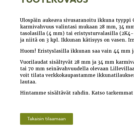
Ulospäin aukeava sivusaranoitu ikkuna tyyppi 
karmivahvuus valintasi mukaan 28 mm, 34 mm,
tasolasilla (4 mm) tai eristysturvalasilla (2K
ja niitä on 3 kpl. Ikkunan kätisyys on vasen. I
Huom! Eristyslasilla ikkunan saa vain 44 mm 
Vuorilaudat sisältyvät 28 mm ja 34 mm karmiva
tai 70 mm seinävahvuudella olevaan Lillevillaa
voit tilata verkkokaupastamme ikkunatilaukse
lautaa.
Hintamme sisältävät rahdin. Katso tarkemmat
Takaisin tilaamaan