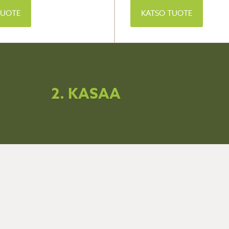
TUOTE
KATSO TUOTE
2. KASAA