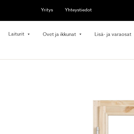
Yritys
Yhteystiedot
Laiturit
Ovet ja ikkunat
Lisä- ja varaosat