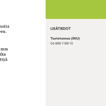
noita
LISÄTIEDOT
een.
Tuotetunnus (SKU)
06 888 1188 10
44 mm
tka
ttyä