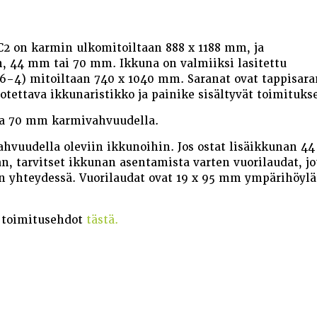
C2 on karmin ulkomitoiltaan 888 x 1188 mm, ja
 44 mm tai 70 mm. Ikkuna on valmiiksi lasitettu
4-6-4) mitoiltaan 740 x 1040 mm. Saranat ovat tappisara
rrotettava ikkunaristikko ja painike sisältyvät toimituks
ja 70 mm karmivahvuudella.
hvuudella oleviin ikkunoihin. Jos ostat lisäikkunan 
n, tarvitset ikkunan asentamista varten vuorilaudat, jo
n yhteydessä. Vuorilaudat ovat 19 x 95 mm ympärihöylä
 toimitusehdot
tästä.