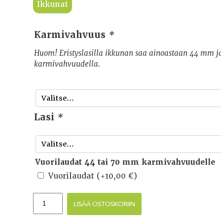
Ikkunat
Karmivahvuus
*
Huom! Eristyslasilla ikkunan saa ainoastaan 44 mm 
karmivahvuudella.
Lasi
*
Vuorilaudat 44 tai 70 mm karmivahvuudelle
Vuorilaudat
(+
10,00
€
)
LISÄÄ OSTOSKORIIN