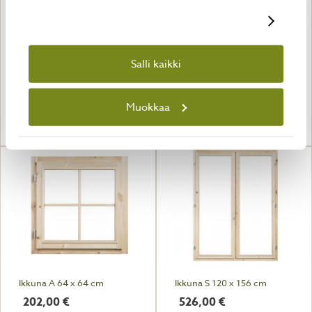
Näytä tiedot
Ikkuna E7/E8 60 x 156 cm
Ikkuna C2 89 x 119 cm
Salli kaikki
333,00
€
263,00
€
Muokkaa
KATSO TUOTE
KATSO TUOTE
Ikkuna A 64 x 64 cm
Ikkuna S 120 x 156 cm
202,00
€
526,00
€