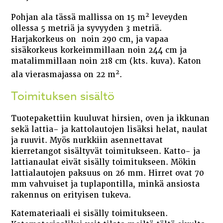
2
Pohjan ala tässä mallissa on 15 m
leveyden
ollessa 5 metriä ja syvyyden 3 metriä.
Harjakorkeus on noin 290 cm, ja vapaa
sisäkorkeus korkeimmillaan noin 244 cm ja
matalimmillaan noin 218 cm (kts. kuva). Katon
2
ala vierasmajassa on 22 m
.
Toimituksen sisältö
Tuotepakettiin kuuluvat hirsien, oven ja ikkunan
sekä lattia- ja kattolautojen lisäksi helat, naulat
ja ruuvit. Myös nurkkiin asennettavat
kierretangot sisältyvät toimitukseen. Katto- ja
lattianaulat eivät sisälly toimitukseen. Mökin
lattialautojen paksuus on 26 mm. Hirret ovat 70
mm vahvuiset ja tuplapontilla, minkä ansiosta
rakennus on erityisen tukeva.
Katemateriaali ei sisälly toimitukseen.