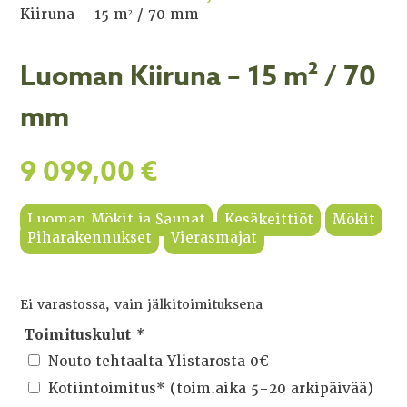
Kiiruna – 15 m² / 70 mm
Luoman Kiiruna – 15 m² / 70
mm
9 099,00
€
Luoman Mökit ja Saunat
Kesäkeittiöt
Mökit
Piharakennukset
Vierasmajat
Ei varastossa, vain jälkitoimituksena
Toimituskulut
*
Nouto tehtaalta Ylistarosta 0€
Kotiintoimitus* (toim.aika 5-20 arkipäivää)