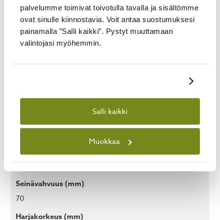
LATAA TÄSTÄ PIIRUSTUKSET
palvelumme toimivat toivotulla tavalla ja sisältömme
LUPAHAKEMUKSEEN >
ovat sinulle kiinnostavia. Voit antaa suostumuksesi
painamalla ”Salli kaikki”. Pystyt muuttamaan
LATAA TÄSTÄ PINTAKÄSITTELYOHJE >
valintojasi myöhemmin.
Näytä tiedot
LISÄTIEDOT
Salli kaikki
Pohjan ala (m²)
15
Muokkaa
Pohjan mitat (mm x mm)
5000 x 3000
Seinävahvuus (mm)
70
Harjakorkeus (mm)