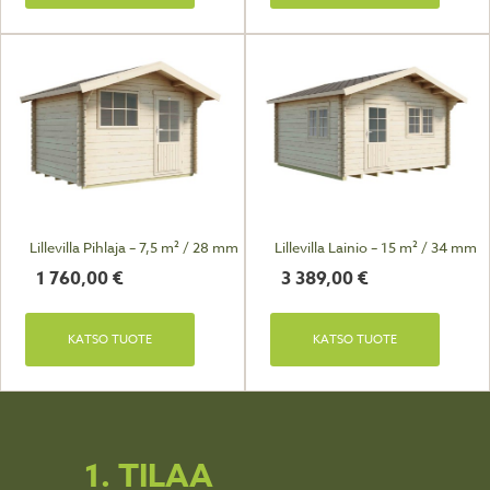
Lillevilla Pihlaja – 7,5 m² / 28 mm
Lillevilla Lainio – 15 m² / 34 mm
1 760,00
€
3 389,00
€
KATSO TUOTE
KATSO TUOTE
1. TILAA