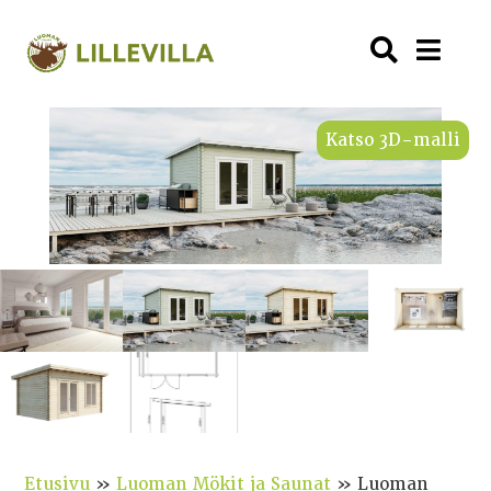
Katso 3D-malli
Etusivu
»
Luoman Mökit ja Saunat
»
Luoman