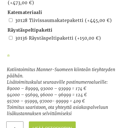
(+
473,00
€
)
Katemateriaali
30128 Tiivissaumakatepaketti
(+
445,00
€
)
Räystäspeltipaketti
30136 Räystäspeltipaketti
(+
150,00
€
)
*
Kotiintoimitus Manner-Suomeen kiinteän tieyhteyden
päähän.
Lisätoimituskulut seuraaville postinumeroalueille:
89000 – 89999, 93000 – 93999 = 174 €
94000 – 95699, 96000 – 96999 = 124 €
95700 – 95999, 97000- 99999 = 409 €
Toimitus saaristoon, ota yhteyttä asiakaspalveluun
lisäkustannuksen selvittämiseksi