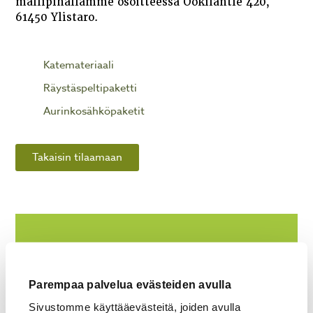
mallipihallamme osoitteessa Ookilantie 420,
61450 Ylistaro.
Katemateriaali
Räystäspeltipaketti
Aurinkosähköpaketit
Takaisin tilaamaan
LATAA TÄSTÄ KOKOONPANO-OHJE >
LATAA TÄSTÄ PERUSTUSOHJE >
Parempaa palvelua evästeiden avulla
Sivustomme käyttääevästeitä, joiden avulla