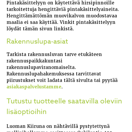
Pintakäsittelyyn on käytettävä hirsipinnoille
tarkoitettuja hengittäviä pintakäsittelyaineita.
Hengittämättömän muovikalvon muodostavaa
maalia ei saa käyttää. Vinkit pintakäsittelyyn
löydät tämän sivun linkistä.
Rakennuslupa-asiat
Tarkista rakennusluvan tarve etukäteen
rakennuspaikkakuntasi
rakennuslupaviranomaiselta.
Rakennuslupahakemuksessa tarvittavat
piirustukset voit ladata tältä sivulta tai pyytää
asiakaspalvelustamme
.
Tutustu tuotteelle saatavilla oleviin
lisäoptioihin
Luoman Kiiruna on nähtävillä pystytettynä