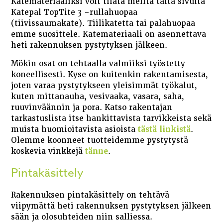
Katemateriaaliksi voit tilata meiltä tältä sivulta
Katepal TopTite 3 -rullahuopaa
(tiivissaumakate). Tiilikatetta tai palahuopaa
emme suosittele. Katemateriaali on asennettava
heti rakennuksen pystytyksen jälkeen.
Mökin osat on tehtaalla valmiiksi työstetty
koneellisesti. Kyse on kuitenkin rakentamisesta,
joten varaa pystytykseen yleisimmät työkalut,
kuten mittanauha, vesivaaka, vasara, saha,
ruuvinväännin ja pora. Katso rakentajan
tarkastuslista itse hankittavista tarvikkeista sekä
muista huomioitavista asioista
tästä linkistä
.
Olemme koonneet tuotteidemme pystytystä
koskevia vinkkejä
tänne
.
Pintakäsittely
Rakennuksen pintakäsittely on tehtävä
viipymättä heti rakennuksen pystytyksen jälkeen
sään ja olosuhteiden niin salliessa.