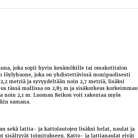
una, joka sopii hyvin kesämökille tai omakotitalon
 löylyhuone, joka on yhdistettävissä monipuolisesti
2,2 metriä ja syvyydeltään noin 2,7 metriä, lisäksi
eus tässä mallissa on 2,85 m ja sisäkorkeus korkeimmas
a noin 2,1 m. Luoman Reikon voit rakentaa myös
nkin samana.
n sekä lattia- ja kattolautojen lisäksi helat, naulat ja
 sisältyvät toimitukseen. Katto- ja lattianaulat eivät