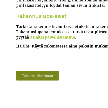
pintakäsittelyaineita. Hengittämättömän muov
pintakäsittelyyn löydät tämän sivun linkistä.
Rakennuslupa-asiat
Tarkista rakennusluvan tarve etukäteen raken
Rakennuslupahakemuksessa tarvittavat piirustuk
pyytää
asiakaspalvelustamme
.
HUOM! Käytä rakentaessa aina paketin mukana
Takaisin tilaamaan