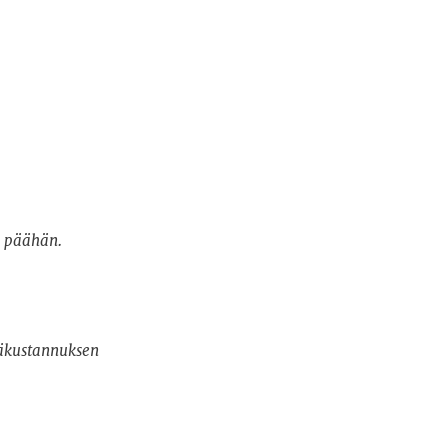
n päähän.
säkustannuksen