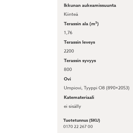
Ikkunan aukeamissuunta
Kiinteä
Terassin ala (m²)
1,76
Terassin leveys
2200
Terassin syvyys
800
Ovi
Umpiovi, Tyyppi O8 (890×2053)
Katemateriaali
ei sisälly
Tuotetunnus (SKU)
0170 22 267 00