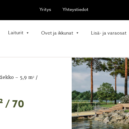
Yritys
Yhteystiedot
Laiturit
Ovet ja ikkunat
Lisä- ja varaosat
iekko – 5,9 m² /
 / 70