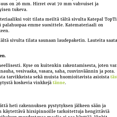
ksuus on 26 mm. Hirret ovat 70 mm vahvuiset ja
yisen tukeva.
eriaaliksi voit tilata meiltä tältä sivulta Katepal TopTi
ai palahuopaa emme suosittele. Katemateriaali on
keen.
tältä sivulta tilata saunaan laudepaketin. Lauteita saata
en.
neellisesti. Kyse on kuitenkin rakentamisesta, joten var
nauha, vesivaaka, vasara, saha, ruuvinväännin ja pora.
ista tarvikkeista sekä muista huomioitavista asioista
täs
tystä koskevia vinkkejä
tänne
.
ttä heti rakennuksen pystytyksen jälkeen sään ja
n käytettävä hirsipinnoille tarkoitettuja hengittäviä