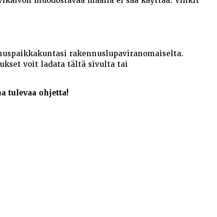
ikalvon muodostavaa maalia ei saa käyttää. Vinkit
nuspaikkakuntasi rakennuslupaviranomaiselta.
set voit ladata tältä sivulta tai
 tulevaa ohjetta!