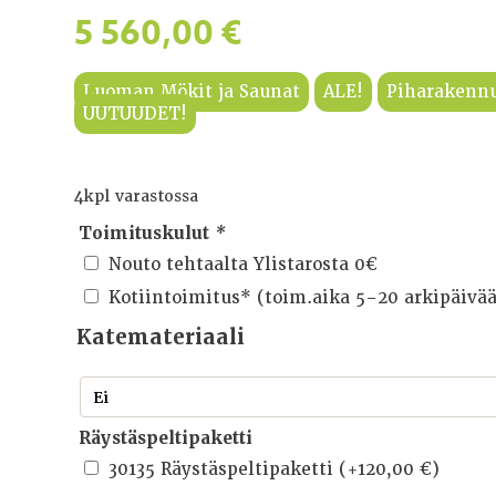
5 560,00
€
Luoman Mökit ja Saunat
ALE!
Piharakenn
UUTUUDET!
4kpl varastossa
Toimituskulut
*
Nouto tehtaalta Ylistarosta 0€
Kotiintoimitus* (toim.aika 5-20 arkipäivä
Katemateriaali
Räystäspeltipaketti
30135 Räystäspeltipaketti
(+
120,00
€
)