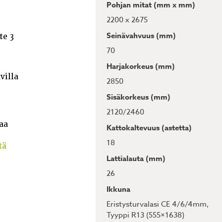
Pohjan mitat (mm x mm)
2200 x 2675
Seinävahvuus (mm)
te 3
70
Harjakorkeus (mm)
villa
2850
Sisäkorkeus (mm)
2120/2460
aa
Kattokaltevuus (astetta)
18
tä
Lattialauta (mm)
26
Ikkuna
Eristysturvalasi CE 4/6/4mm,
Tyyppi R13 (555×1638)