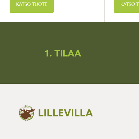
KATSO TUOTE
KATSO 
1. TILAA