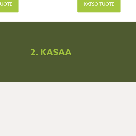
TUOTE
KATSO TUOTE
2. KASAA