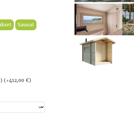
ukset
Saunat
ä)
(+
412,00
€
)