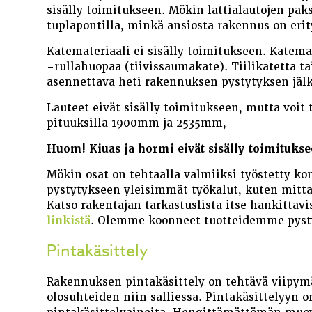
sisälly toimitukseen. Mökin lattialautojen pa
tuplapontilla, minkä ansiosta rakennus on erit
Katemateriaali ei sisälly toimitukseen. Katemat
-rullahuopaa (tiivissaumakate). Tiilikatetta t
asennettava heti rakennuksen pystytyksen jäl
Lauteet eivät sisälly toimitukseen, mutta voit 
pituuksilla 1900mm ja 2535mm,
Huom! Kiuas ja hormi eivät sisälly toimitukse
Mökin osat on tehtaalla valmiiksi työstetty ko
pystytykseen yleisimmät työkalut, kuten mitta
Katso rakentajan tarkastuslista itse hankittav
linkistä
. Olemme koonneet tuotteidemme pysty
Pintakäsittely
Rakennuksen pintakäsittely on tehtävä viipymä
olosuhteiden niin salliessa. Pintakäsittelyyn o