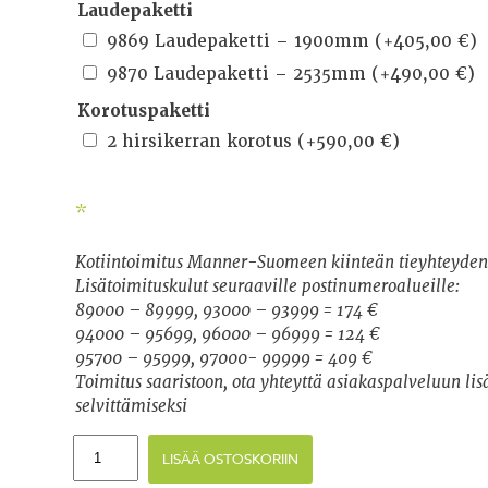
Laudepaketti
9869 Laudepaketti – 1900mm
(+
405,00
€
)
9870 Laudepaketti – 2535mm
(+
490,00
€
)
Korotuspaketti
2 hirsikerran korotus
(+
590,00
€
)
*
Kotiintoimitus Manner-Suomeen kiinteän tieyhteyde
Lisätoimituskulut seuraaville postinumeroalueille:
89000 – 89999, 93000 – 93999 = 174 €
94000 – 95699, 96000 – 96999 = 124 €
95700 – 95999, 97000- 99999 = 409 €
Toimitus saaristoon, ota yhteyttä asiakaspalveluun li
selvittämiseksi
LISÄÄ OSTOSKORIIN