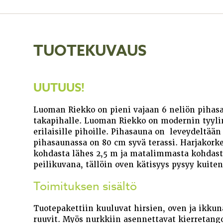
TUOTEKUVAUS
UUTUUS!
Luoman Riekko on pieni vajaan 6 neliön pihasa
takapihalle. Luoman Riekko on modernin tyylin
erilaisille pihoille. Pihasauna on leveydeltään 
pihasaunassa on 80 cm syvä terassi. Harjakork
kohdasta lähes 2,5 m ja matalimmasta kohdast
peilikuvana, tällöin oven kätisyys pysyy kuite
Toimituksen sisältö
Tuotepakettiin kuuluvat hirsien, oven ja ikkuna
ruuvit. Myös nurkkiin asennettavat kierretangot